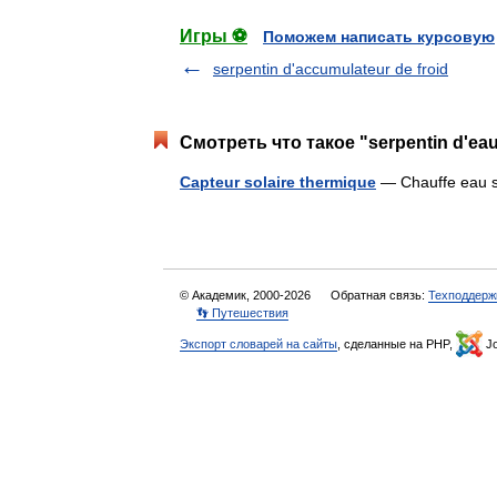
Игры ⚽
Поможем написать курсовую
serpentin d'accumulateur de froid
Смотреть что такое "serpentin d'ea
Capteur solaire thermique
— Chauffe eau s
© Академик, 2000-2026
Обратная связь:
Техподдерж
👣 Путешествия
Экспорт словарей на сайты
, сделанные на PHP,
Jo