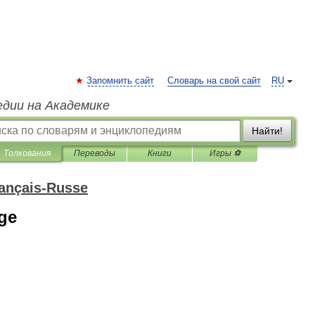
Запомнить сайт
Словарь на свой сайт
RU
едии на Академике
Найти!
Толкования
Переводы
Книги
Игры ⚽
rançais-Russe
age