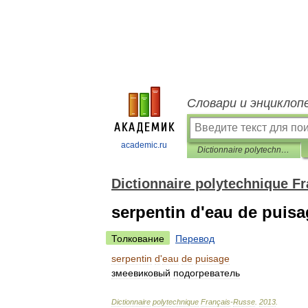
Словари и энциклоп
academic.ru
Dictionnaire polytechnique Français-Russe
Dictionnaire polytechnique F
serpentin d'eau de puis
Толкование
Перевод
serpentin
d
'
eau
de
puisage
змеевиковый
подогреватель
Dictionnaire
polytechnique
Français
-
Russe
.
2013
.