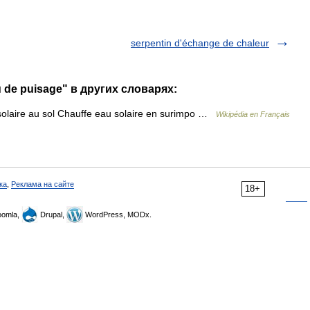
serpentin d'échange de chaleur
u de puisage" в других словарях:
olaire au sol Chauffe eau solaire en surimpo …
Wikipédia en Français
ка
,
Реклама на сайте
18+
omla,
Drupal,
WordPress, MODx.